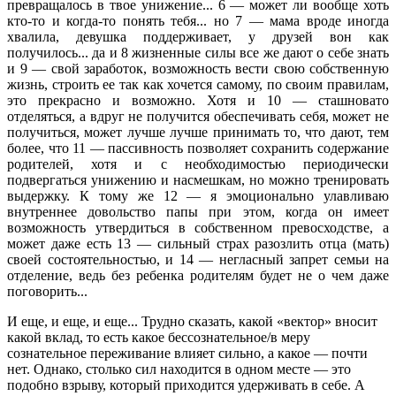
превращалось в твое унижение... 6 — может ли вообще хоть
кто-то и когда-то понять тебя... но 7 — мама вроде иногда
хвалила, девушка поддерживает, у друзей вон как
получилось... да и 8 жизненные силы все же дают о себе знать
и 9 — свой заработок, возможность вести свою собственную
жизнь, строить ее так как хочется самому, по своим правилам,
это прекрасно и возможно. Хотя и 10 — сташновато
отделяться, а вдруг не получится обеспечивать себя, может не
получиться, может лучше лучше принимать то, что дают, тем
более, что 11 — пассивность позволяет сохранить содержание
родителей, хотя и с необходимостью периодически
подвергаться унижению и насмешкам, но можно тренировать
выдержку. К тому же 12 — я эмоционально улавливаю
внутреннее довольство папы при этом, когда он имеет
возможность утвердиться в собственном превосходстве, а
может даже есть 13 — сильный страх разозлить отца (мать)
своей состоятельностью, и 14 — негласный запрет семьи на
отделение, ведь без ребенка родителям будет не о чем даже
поговорить...
И еще, и еще, и еще... Трудно сказать, какой «вектор» вносит
какой вклад, то есть какое бессознательное/в меру
сознательное переживание влияет сильно, а какое — почти
нет. Однако, столько сил находится в одном месте — это
подобно взрыву, который приходится удерживать в себе. А