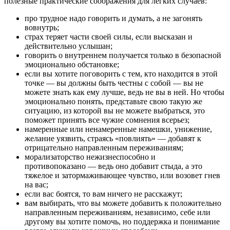
полезные практические соображения для легких случаев:
про трудное надо говорить и думать, а не загонять
вовнутрь;
страх теряет части своей силы, если высказан и
действительно услышан;
говорить о внутреннем получается только в безопасной
эмоционально обстановке;
если вы хотите поговорить с тем, кто находится в этой
точке — вы должны быть честны с собой — вы не
можете знать как ему лучше, ведь не вы в ней. Но чтобы
эмоционально понять, представьте свою такую же
ситуацию, из которой вы не можете выбраться, это
поможет принять все чужие сомнения всерьез;
намеренные или ненамеренные намешки, унижение,
желание уязвить, страясь «повлиять» — добавят к
отрицательно направленным переживаниям;
морализаторство нежизнеспособно и
противопоказано — ведь оно добавит стыда, а это
тяжелое и затормаживающее чувство, или возовет гнев
на вас;
если вас боятся, то вам ничего не расскажут;
вам выбирать, что вы можете добавить к положительно
направленным переживаниям, независимо, себе или
другому вы хотите помочь, но поддержка и понимание