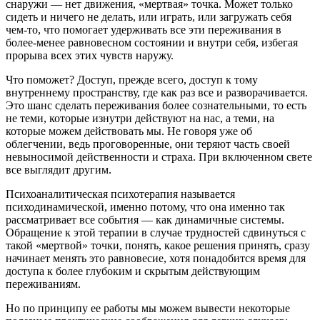
снаружи — нет движения, «мертвая» точка. Может только
сидеть и ничего не делать, или играть, или загружать себя
чем-то, что помогает удерживать все эти переживания в
более-менее равновесном состоянии и внутри себя, избегая
прорыва всех этих чувств наружу.
Что поможет? Доступ, прежде всего, доступ к тому
внутреннему пространству, где как раз все и разворачивается.
Это шанс сделать переживания более сознательными, то есть
не теми, которые изнутри действуют на нас, а теми, на
которые можем действовать мы. Не говоря уже об
облегчении, ведь проговоренные, они теряют часть своей
невыносимой действенности и страха. При включенном свете
все выглядит другим.
Психоаналитическая психотерапия называется
психодинамической, именно потому, что она именно так
рассматривает все события — как динамичные системы.
Обращение к этой терапии в случае трудностей сдвинуться с
такой «мертвой» точки, понять, какое решения принять, сразу
начинает менять это равновесие, хотя понадобится время для
доступа к более глубоким и скрытым действующим
переживаниям.
Но по принципу ее работы мы можем вывести некоторые